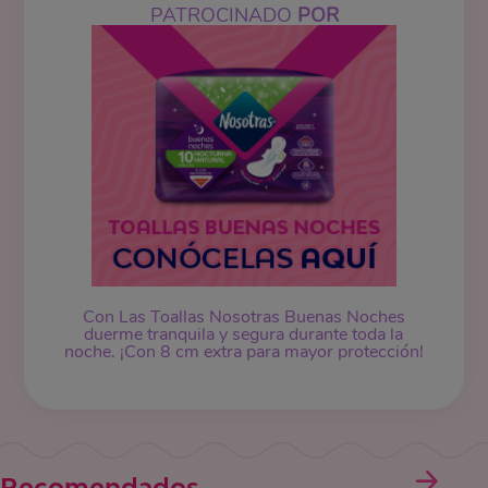
PATROCINADO
POR
Con Las Toallas Nosotras Buenas Noches
duerme tranquila y segura durante toda la
noche. ¡Con 8 cm extra para mayor protección!
Recomendados