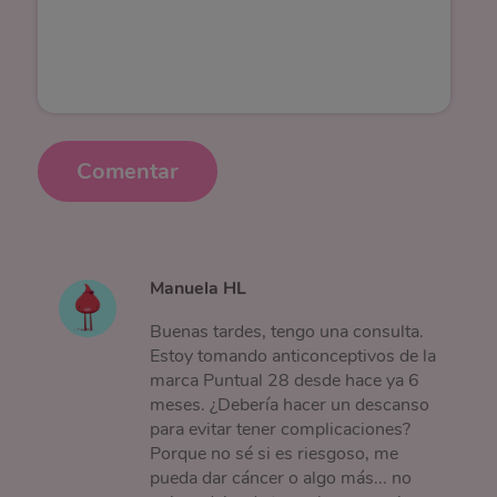
Comentar
Manuela HL
Buenas tardes, tengo una consulta.
Estoy tomando anticonceptivos de la
marca Puntual 28 desde hace ya 6
meses. ¿Debería hacer un descanso
para evitar tener complicaciones?
Porque no sé si es riesgoso, me
pueda dar cáncer o algo más... no