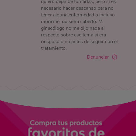
quiero dejar de tomarlas, pero si es
necesario hacer descanso para no
tener alguna enfermedad o incluso
morirme, quisiera saberlo. Mi
ginecólogo no me dijo nada al
respecto sobre ese tema si era
riesgoso o no antes de seguir con el
tratamiento.
Denunciar