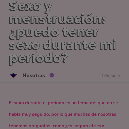
Sexo y
menstruación:
¿puedo tener
sexo durante mi
período?
Nosotras
4 de Junio
El sexo durante el período es un tema del que no se
habla muy seguido, por lo que muchas de nosotras
tenemos preguntas, como ¿es seguro el sexo