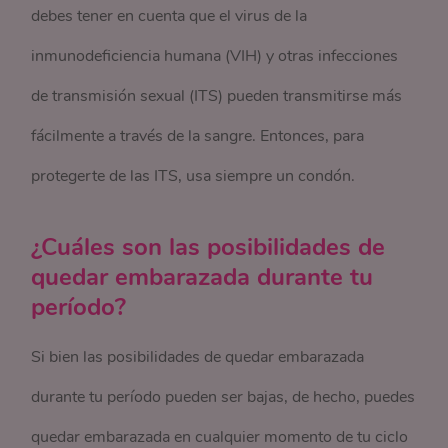
debes tener en cuenta que el virus de la
inmunodeficiencia humana (VIH) y otras infecciones
de transmisión sexual (ITS) pueden transmitirse más
fácilmente a través de la sangre. Entonces, para
protegerte de las ITS, usa siempre un condón.
¿Cuáles son las posibilidades de
quedar embarazada durante tu
período?
Si bien las posibilidades de quedar embarazada
durante tu período pueden ser bajas, de hecho, puedes
quedar embarazada en cualquier momento de tu ciclo