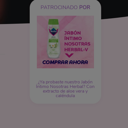
PATROCINADO
POR
¿Ya probaste nuestro
Jabón
Íntimo
Nosotras Herbal? Con
extracto de aloe vera y
caléndula