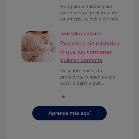
Rompamos tabúes para
vivir nuestra menstruación
sin miedo, tu estilo de vida y
conocer tu cuerpo es la
clave para tu bienestar
NUESTRO CUERPO
menstrual.
Prolactina sin misterios:
lo que tus hormonas
quieren contarte
Descubre qué es la
prolactina, cuándo puede
subir o bajar y qué
significan sus valores. En
Nosotras te explicamos
todo de forma clara y sin
miedo.
Aprende más aquí