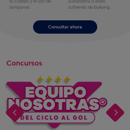
tu cuerpo y el uso de
autoestima o estés
t
tampones.
sufriendo de bullying.
t
Consultar ahora
Concursos