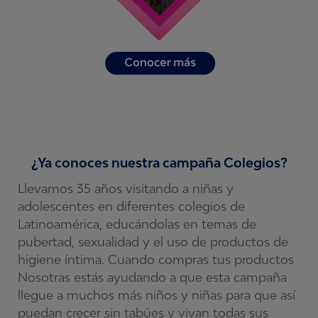
¿Ya conoces nuestra campaña Colegios?
Llevamos 35 años visitando a niñas y
C
adolescentes en diferentes colegios de
c
lo
Latinoamérica, educándolas en temas de
s
pubertad, sexualidad y el uso de productos de
y
higiene íntima. Cuando compras tus productos
r
Nosotras estás ayudando a que esta campaña
c
llegue a muchos más niños y niñas para que así
a
puedan crecer sin tabúes y vivan todas sus