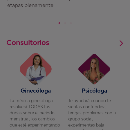
etapas plenamente.
Consultorios
Ginecóloga
Psicóloga
La médica ginecóloga
Te ayudará cuando te
L
resolverá TODAS tus
sientas confundida,
r
u
dudas sobre el periodo
tengas problemas con tu
d
menstrual, los cambios
grupo social,
m
que esté experimentando
experimentes baja
q