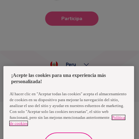
Participa
Peru
¡Acepte las cookies para una experiencia más
personalizada!
X
Política de privacidad de datos
Términos y condiciones
Al hacer clic en "Aceptar todas las cookies" acepta el almacenamiento
de cookies en su dispositivo para mejorar la navegación del sitio,
analizar el uso del sitio y ayudar en nuestros esfuerzos de marketing.
Con solo "Aceptar solo las cookies necesarias", el sitio web
funcionará, pero sin las mejoras mencionadas anteriormente.
Política
Nosotras, una marca de Essity - una compañía global líder en
de cookies
higiene y salud. Cada día, mil millones de personas, en todo el
mundo, utilizan nuestros productos, servicios y soluciones. Nuestro
propósito es romper barreras por el bienestar en beneficio de
consumidores, pacientes, cuidadores, clientes y la sociedad en