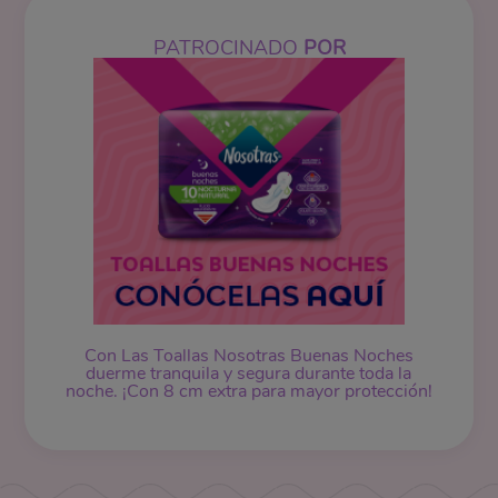
PATROCINADO
POR
Con Las Toallas Nosotras Buenas Noches
duerme tranquila y segura durante toda la
noche. ¡Con 8 cm extra para mayor protección!