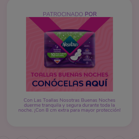
PATROCINADO
POR
Con Las Toallas Nosotras Buenas Noches
duerme tranquila y segura durante toda la
noche. ¡Con 8 cm extra para mayor protección!