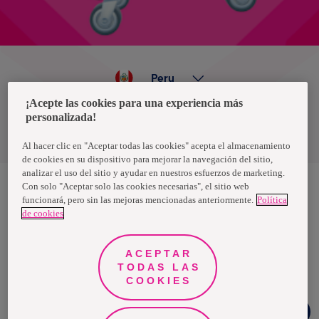
Peru
¡Acepte las cookies para una experiencia más
personalizada!
Política de privacidad de datos
Términos y condiciones
Al hacer clic en "Aceptar todas las cookies" acepta el almacenamiento
de cookies en su dispositivo para mejorar la navegación del sitio,
analizar el uso del sitio y ayudar en nuestros esfuerzos de marketing.
Con solo "Aceptar solo las cookies necesarias", el sitio web
funcionará, pero sin las mejoras mencionadas anteriormente.
Política
Nosotras, una marca de Essity - una compañía global líder en
de cookies
higiene y salud. Cada día, mil millones de personas, en todo el
mundo, utilizan nuestros productos, servicios y soluciones. Nuestro
propósito es romper barreras por el bienestar en beneficio de
consumidores, pacientes, cuidadores, clientes y la sociedad en
ACEPTAR
general. Vendemos en aproximadamente 150 países bajo las
TODAS LAS
principales marcas globales TENA y Tork, así como otras marcas
como Actimove, Cutimed, JOBST, Knix, Leukoplast, Libero, Libresse,
COOKIES
Lotus, Modibodi, Nosotras, Saba, Tempo, TOM Organic y Zewa. En
2024, Essity tuvo ventas de aproximadamente 13 mil millones de
Chat
euros y empleó a 36,000 personas. La sede de la compañía está
Facebook
ubicada en Estocolmo, Suecia, y Essity cotiza en Nasdaq Estocolmo.