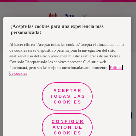
Peru
¡Acepte las cookies para una experiencia más
personalizada!
Política de privacidad de datos
Términos y condiciones
Al hacer clic en "Aceptar todas las cookies" acepta el almacenamiento
de cookies en su dispositivo para mejorar la navegación del sitio,
analizar el uso del sitio y ayudar en nuestros esfuerzos de marketing.
Con solo "Aceptar solo las cookies necesarias", el sitio web
funcionará, pero sin las mejoras mencionadas anteriormente.
Política
Nosotras, una marca de Essity - una compañía global líder en
de cookies
higiene y salud. Cada día, mil millones de personas, en todo el
mundo, utilizan nuestros productos, servicios y soluciones. Nuestro
propósito es romper barreras por el bienestar en beneficio de
consumidores, pacientes, cuidadores, clientes y la sociedad en
ACEPTAR
general. Vendemos en aproximadamente 150 países bajo las
TODAS LAS
principales marcas globales TENA y Tork, así como otras marcas
como Actimove, Cutimed, JOBST, Knix, Leukoplast, Libero, Libresse,
COOKIES
Lotus, Modibodi, Nosotras, Saba, Tempo, TOM Organic y Zewa. En
2024, Essity tuvo ventas de aproximadamente 13 mil millones de
Chat
euros y empleó a 36,000 personas. La sede de la compañía está
Facebook
ubicada en Estocolmo, Suecia, y Essity cotiza en Nasdaq Estocolmo.
CONFIGUR
Más información en
www.essity.com
.
ACIÓN DE
COOKIES