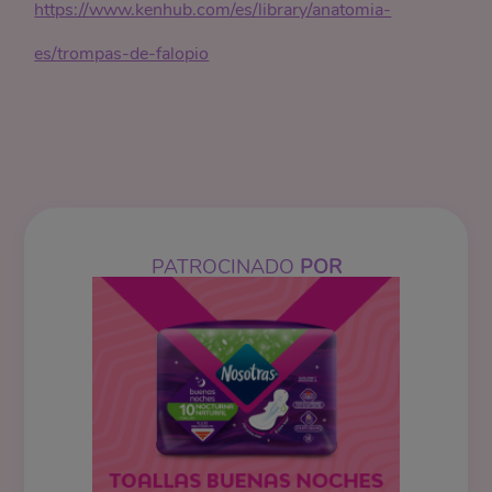
https://www.kenhub.com/es/library/anatomia-
es/trompas-de-falopio
PATROCINADO
POR