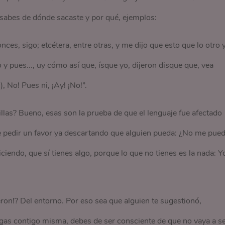
 sabes de dónde sacaste y por qué, ejemplos:
es, sigo; etcétera, entre otras, y me dijo que esto que lo otro 
to y pues..., uy cómo así que, ísque yo, dijeron disque que, vea
, No! Pues ni, ¡Ay! ¡No!”.
llas? Bueno, esas son la prueba de que el lenguaje fue afectado
de pedir un favor ya descartando que alguien pueda: ¿No me pue
iciendo, que sí tienes algo, porque lo que no tienes es la nada: Y
on!? Del entorno. Por eso sea que alguien te sugestionó,
agas contigo misma, debes de ser consciente de que no vaya a s