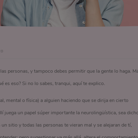
zo
 las personas, y tampoco debes permitir que la gente lo haga. M
é es eso? Si no lo sabes, tranqui, aquí te explico.
 mental o física) a alguien haciendo que se dirija en cierto
í juega un papel súper importante la neurolingüística, sea dich
un sitio y todas las personas te vieran mal y se alejaran de tí,
ntender; pero sugestionar va más allá, altera el comportamiento