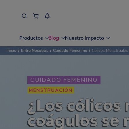
Blog
Productos
Nuestro Impacto
Inicio
/
Entre Nosotras
/
Cuidado Femenino
/
Colicos Menstruales
CUIDADO FEMENINO
MENSTRUACIÓN
¿Los cólicos 
coágulos se 