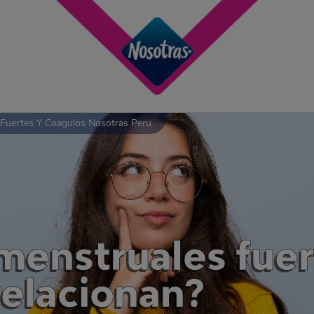
 Fuertes Y Coagulos Nosotras Peru
menstruales fuer
relacionan?