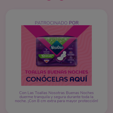
PATROCINADO
POR
Con Las Toallas Nosotras Buenas Noches
duerme tranquila y segura durante toda la
noche. ¡Con 8 cm extra para mayor protección!