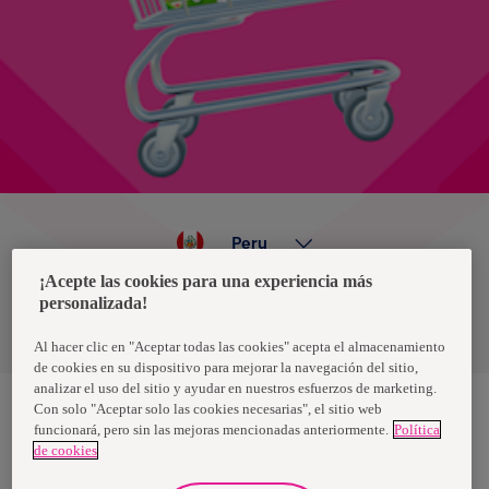
Peru
¡Acepte las cookies para una experiencia más
personalizada!
Política de privacidad de datos
Términos y condiciones
Al hacer clic en "Aceptar todas las cookies" acepta el almacenamiento
de cookies en su dispositivo para mejorar la navegación del sitio,
analizar el uso del sitio y ayudar en nuestros esfuerzos de marketing.
Con solo "Aceptar solo las cookies necesarias", el sitio web
funcionará, pero sin las mejoras mencionadas anteriormente.
Política
Nosotras, una marca de Essity - una compañía global líder en
de cookies
higiene y salud. Cada día, mil millones de personas, en todo el
mundo, utilizan nuestros productos, servicios y soluciones. Nuestro