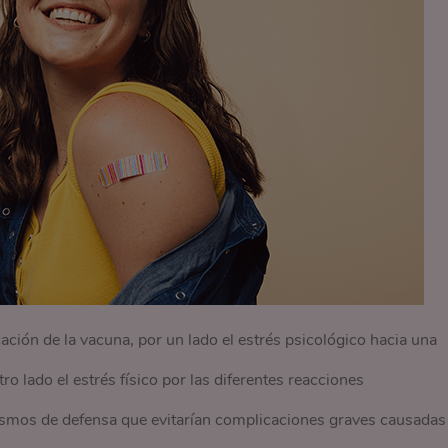
ación de la vacuna, por un lado el estrés psicológico hacia una
ro lado el estrés físico por las diferentes reacciones
ismos de defensa que evitarían complicaciones graves causadas