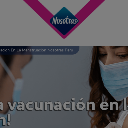
acion En La Menstruacion Nosotras Peru
a vacunación en 
n!