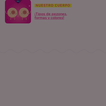
NUESTRO CUERPO
¡Tipos de pezones,
formas y colores!