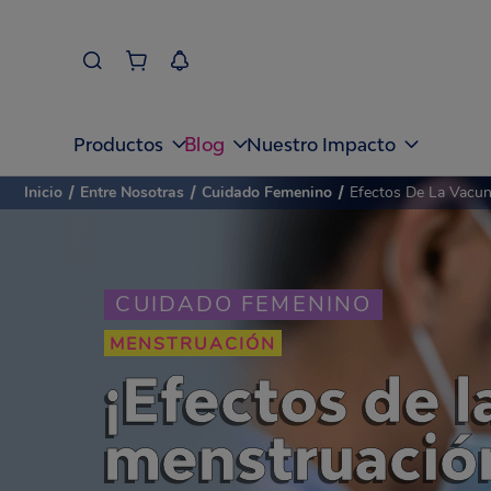
Blog
Productos
Nuestro Impacto
Inicio
/
Entre Nosotras
/
Cuidado Femenino
/
Efectos De La Vacun
CUIDADO FEMENINO
MENSTRUACIÓN
¡Efectos de l
menstruació