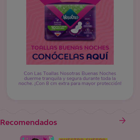
Con Las Toallas Nosotras Buenas Noches
duerme tranquila y segura durante toda la
noche. ¡Con 8 cm extra para mayor protección!
Recomendados