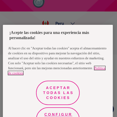
Peru
¡Acepte las cookies para una experiencia más
personalizada!
Política de privacidad de datos
Términos y condiciones
Al hacer clic en "Aceptar todas las cookies" acepta el almacenamiento
de cookies en su dispositivo para mejorar la navegación del sitio,
analizar el uso del sitio y ayudar en nuestros esfuerzos de marketing.
Con solo "Aceptar solo las cookies necesarias", el sitio web
funcionará, pero sin las mejoras mencionadas anteriormente.
Política
Nosotras, una marca de Essity - una compañía global líder en
de cookies
higiene y salud. Cada día, mil millones de personas, en todo el
mundo, utilizan nuestros productos, servicios y soluciones. Nuestro
propósito es romper barreras por el bienestar en beneficio de
consumidores, pacientes, cuidadores, clientes y la sociedad en
ACEPTAR
general. Vendemos en aproximadamente 150 países bajo las
TODAS LAS
principales marcas globales TENA y Tork, así como otras marcas
como Actimove, Cutimed, JOBST, Knix, Leukoplast, Libero, Libresse,
COOKIES
Lotus, Modibodi, Nosotras, Saba, Tempo, TOM Organic y Zewa. En
2024, Essity tuvo ventas de aproximadamente 13 mil millones de
Chat
euros y empleó a 36,000 personas. La sede de la compañía está
Facebook
ubicada en Estocolmo, Suecia, y Essity cotiza en Nasdaq Estocolmo.
CONFIGUR
Más información en
www.essity.com
.