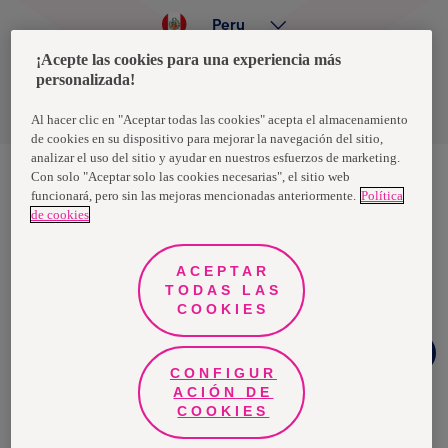
Peru
¡Acepte las cookies para una experiencia más
personalizada!
Política de privacidad de datos
Términos y condiciones
Al hacer clic en "Aceptar todas las cookies" acepta el almacenamiento
de cookies en su dispositivo para mejorar la navegación del sitio,
analizar el uso del sitio y ayudar en nuestros esfuerzos de marketing.
Con solo "Aceptar solo las cookies necesarias", el sitio web
funcionará, pero sin las mejoras mencionadas anteriormente.
Política
Nosotras, una marca de Essity - una compañía global líder en
de cookies
higiene y salud. Cada día, mil millones de personas, en todo el
mundo, utilizan nuestros productos, servicios y soluciones. Nuestro
propósito es romper barreras por el bienestar en beneficio de
consumidores, pacientes, cuidadores, clientes y la sociedad en
ACEPTAR
general. Vendemos en aproximadamente 150 países bajo las
TODAS LAS
principales marcas globales TENA y Tork, así como otras marcas
como Actimove, Cutimed, JOBST, Knix, Leukoplast, Libero, Libresse,
COOKIES
Lotus, Modibodi, Nosotras, Saba, Tempo, TOM Organic y Zewa. En
2024, Essity tuvo ventas de aproximadamente 13 mil millones de
Chat
euros y empleó a 36,000 personas. La sede de la compañía está
Facebook
ubicada en Estocolmo, Suecia, y Essity cotiza en Nasdaq Estocolmo.
CONFIGUR
Más información en
www.essity.com
.
ACIÓN DE
COOKIES