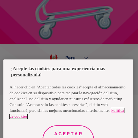
Peru
¡Acepte las cookies para una experiencia más
personalizada!
Política de privacidad de datos
Términos y condiciones
Al hacer clic en "Aceptar todas las cookies" acepta el almacenamiento
de cookies en su dispositivo para mejorar la navegación del sitio,
analizar el uso del sitio y ayudar en nuestros esfuerzos de marketing.
Con solo "Aceptar solo las cookies necesarias", el sitio web
funcionará, pero sin las mejoras mencionadas anteriormente.
Política
Nosotras, una marca de Essity - una compañía global líder en
de cookies
higiene y salud. Cada día, mil millones de personas, en todo el
mundo, utilizan nuestros productos, servicios y soluciones. Nuestro
propósito es romper barreras por el bienestar en beneficio de
consumidores, pacientes, cuidadores, clientes y la sociedad en
ACEPTAR
general. Vendemos en aproximadamente 150 países bajo las