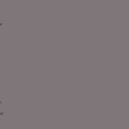
e
o,
el