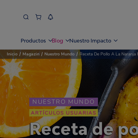
Blog
Productos
Nuestro Impacto
Inicio
/
Magazin
/
Nuestro Mundo
/
Receta De Pollo A La Naranja
NUESTRO MUNDO
ARTÍCULOS USUARIAS
Receta de pol