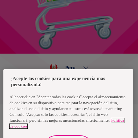
Peru
¡Acepte las cookies para una experiencia más
personalizada!
Política de privacidad de datos
Términos y condiciones
Al hacer clic en "Aceptar todas las cookies" acepta el almacenamiento
de cookies en su dispositivo para mejorar la navegación del sitio,
analizar el uso del sitio y ayudar en nuestros esfuerzos de marketing.
Con solo "Aceptar solo las cookies necesarias", el sitio web
funcionará, pero sin las mejoras mencionadas anteriormente.
Política
Nosotras, una marca de Essity - una compañía global líder en
de cookies
higiene y salud. Cada día, mil millones de personas, en todo el
mundo, utilizan nuestros productos, servicios y soluciones. Nuestro
propósito es romper barreras por el bienestar en beneficio de