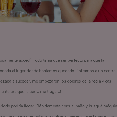
tosamente accedí. Todo tenía que ser perfecto para que la
ionada al lugar donde habíamos quedado. Entramos a un centro
ezaba a suceder, me empezaron los dolores de la regla y casi
nto era que la tierra me tragara!
eriodo podría llegar. Rápidamente corrí al baño y busqué máqui
a y me puse a preguntar a las otras mujeres que estaban en los