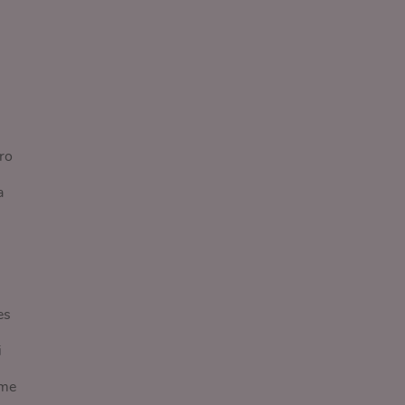
ro
a
es
i
ame