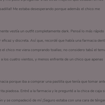
pesadilla!! Me estaba desesperando porque además el chico me
mente vestía un outfit completamente dark. Pensé lo más rápido
 eficaz y discreta. Así que, recordé que había una farmacia dent
e el chico me viera comprando toallas; no considero tabú el tem
 a los cuatro vientos, y menos enfrente de un chico que apenas
rmacia porque iba a comprar una pastilla que tenía que tomar ant
ta piadosa. Entré a la farmacia y le pregunté a la chica de caja s
ción y se compadeció de mí ¡Seguro estaba con una cara de téng