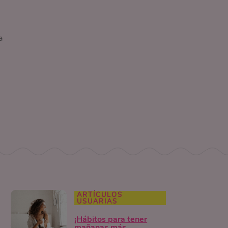
a
ARTÍCULOS
USUARIAS
¡Hábitos para tener
mañanas más