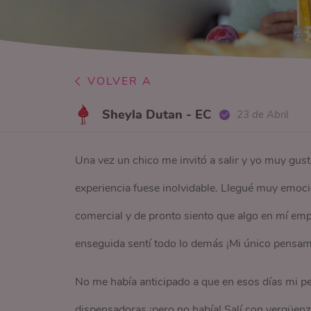
VOLVER A
Sheyla Dutan - EC
23 de Abril
Una vez un chico me invitó a salir y yo muy gus
experiencia fuese inolvidable. Llegué muy emoc
comercial y de pronto siento que algo en mí emp
enseguida sentí todo lo demás ¡Mi único pensamie
No me había anticipado a que en esos días mi p
dispensadoras ¡pero no había! Salí con vergüenz