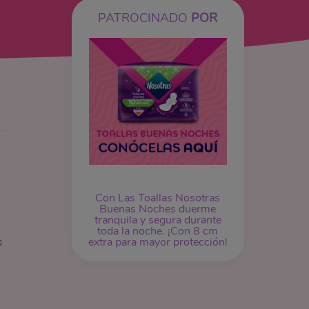
PATROCINADO
POR
Con Las Toallas Nosotras
Buenas Noches duerme
tranquila y segura durante
toda la noche. ¡Con 8 cm
extra para mayor protección!
s