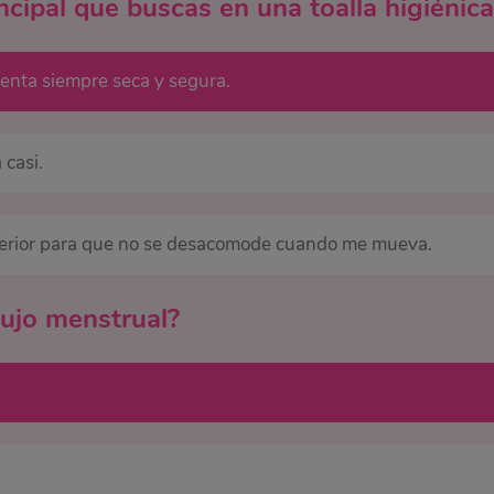
rincipal que buscas en una toalla higiénica
ienta siempre seca y segura.
 casi.
nterior para que no se desacomode cuando me mueva.
ujo menstrual?