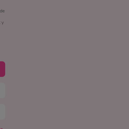
 de
 y