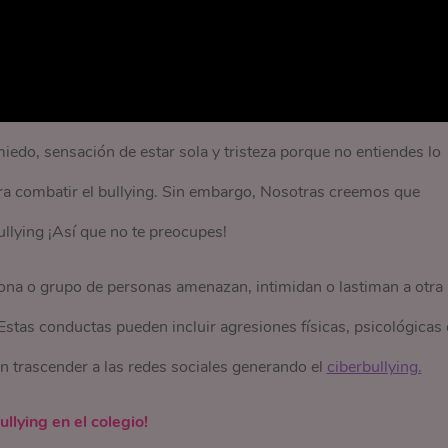
iedo, sensación de estar sola y tristeza porque no entiendes lo
ara combatir el bullying. Sin embargo, Nosotras creemos que
llying ¡Así que no te preocupes!
na o grupo de personas amenazan, intimidan o lastiman a otra
 Estas conductas pueden incluir agresiones físicas, psicológicas 
n trascender a las redes sociales generando el
ciberbullying.
llying en el colegio!