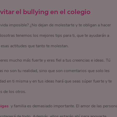
vitar el bullying en el colegio
la vida imposible? ¿No dejan de molestarte y te obligan a hacer
Nosotras tenemos los mejores tips para ti, que te ayudarán a
 esas actitudes que tanto te molestan.
 eres mucho más fuerte y eres fiel a tus creencias e ideas. Tú
s no son tu realidad, sino que son comentarios que solo les
dad en ti misma y en tus ideas hará que seas súper fuerte y te
s de los otros.
migas
y familia es demasiado importante. El amor de las person
rotegerá de todo. Además, ellos estarán ahí para apoyarte,