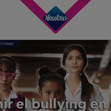
l Colegio
r el bullying en 