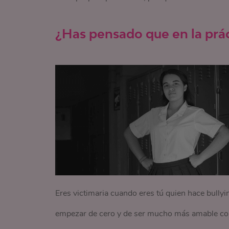
¿Has pensado que en la práct
Eres victimaria cuando eres tú quien hace bullyi
empezar de cero y de ser mucho más amable con 