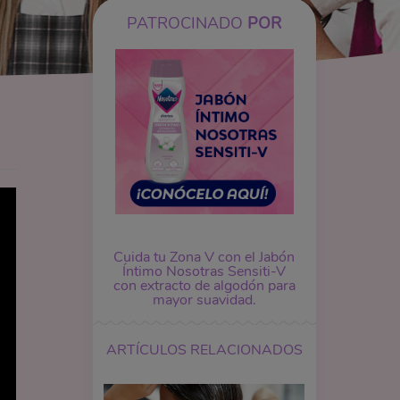
PATROCINADO
POR
Cuida tu Zona V con el
Jabón
Íntimo
Nosotras Sensiti-V
con extracto de algodón para
mayor suavidad.
ARTÍCULOS RELACIONADOS