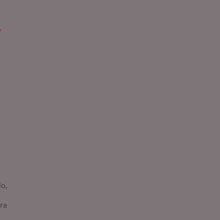
?
lo,
ra