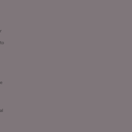
r
to
de
al