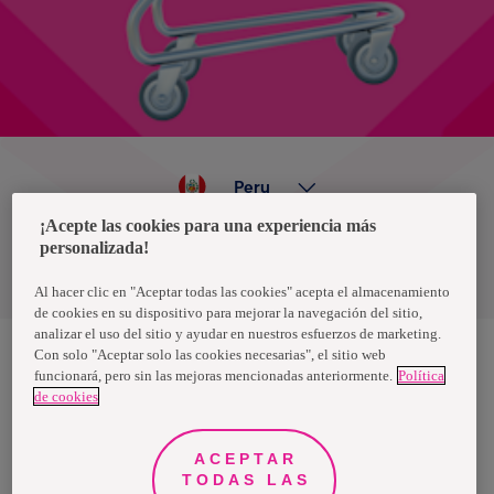
Peru
¡Acepte las cookies para una experiencia más
personalizada!
Política de privacidad de datos
Términos y condiciones
Al hacer clic en "Aceptar todas las cookies" acepta el almacenamiento
de cookies en su dispositivo para mejorar la navegación del sitio,
analizar el uso del sitio y ayudar en nuestros esfuerzos de marketing.
Con solo "Aceptar solo las cookies necesarias", el sitio web
funcionará, pero sin las mejoras mencionadas anteriormente.
Política
Nosotras, una marca de Essity - una compañía global líder en
de cookies
higiene y salud. Cada día, mil millones de personas, en todo el
mundo, utilizan nuestros productos, servicios y soluciones. Nuestro
propósito es romper barreras por el bienestar en beneficio de
consumidores, pacientes, cuidadores, clientes y la sociedad en
ACEPTAR
general. Vendemos en aproximadamente 150 países bajo las
TODAS LAS
principales marcas globales TENA y Tork, así como otras marcas