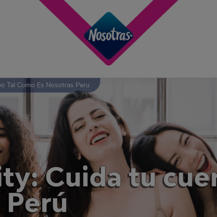
rpo Tal Como Es Nosotras Peru
ity: Cuida tu cu
s Perú