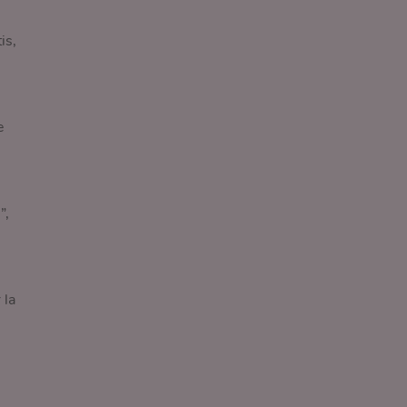
is,
e
”,
 la