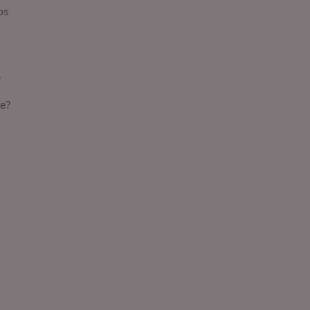
os
e
e?