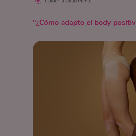
Cuidar la salud mental.
"¿Cómo adapto el body positivi