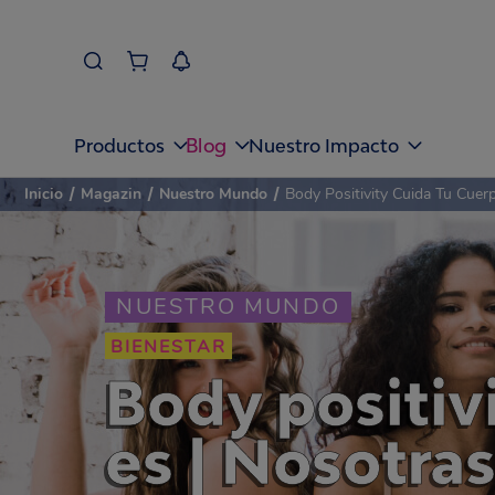
Blog
Productos
Nuestro Impacto
Inicio
/
Magazin
/
Nuestro Mundo
/
Body Positivity Cuida Tu Cue
NUESTRO MUNDO
BIENESTAR
Body positiv
es | Nosotra