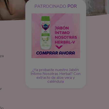
PATROCINADO
POR
eza
¿Ya probaste nuestro
Jabón
Íntimo
Nosotras Herbal? Con
extracto de aloe vera y
caléndula
ar
año