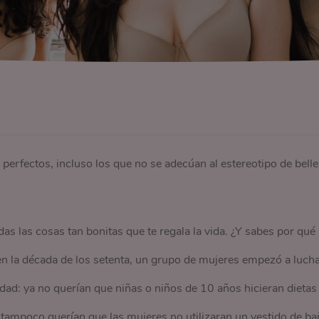
 perfectos, incluso los que no se adecúan al estereotipo de bell
das las cosas tan bonitas que te regala la vida. ¿Y sabes por qué
 la década de los setenta, un grupo de mujeres empezó a luch
dad: ya no querían que niñas o niños de 10 años hicieran dietas
, tampoco querían que las mujeres no utilizaran un vestido de b