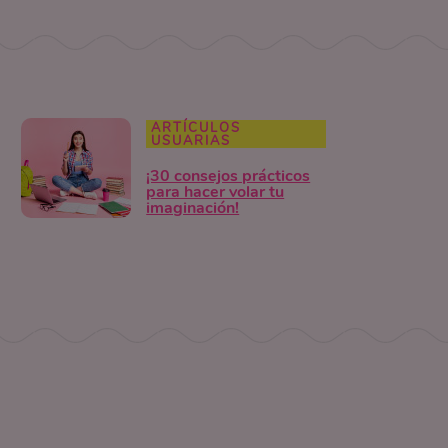
ARTÍCULOS
USUARIAS
¡30 consejos prácticos
para hacer volar tu
imaginación!