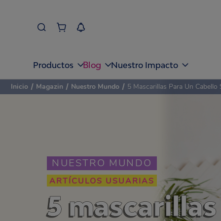
Blog
Productos
Nuestro Impacto
Inicio
/
Magazin
/
Nuestro Mundo
/
5 Mascarillas Para Un Cabello
NUESTRO MUNDO
ARTÍCULOS USUARIAS
5 mascarillas