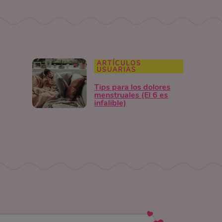
ARTÍCULOS
USUARIAS
Tips para los dolores
menstruales (El 6 es
infalible)