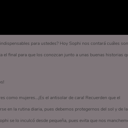
 indispensables para ustedes? Hoy Sophi nos contará cuáles so
ta el final para que los conozcan junto a unas buenas historias q
s!
res como mujeres…¡Es el antisolar de cara! Recuerden que el
rse en la rutina diaria, pues debemos protegernos del sol y de la
e Sophi se lo inculcó desde pequeña, pues evita que nos manchem