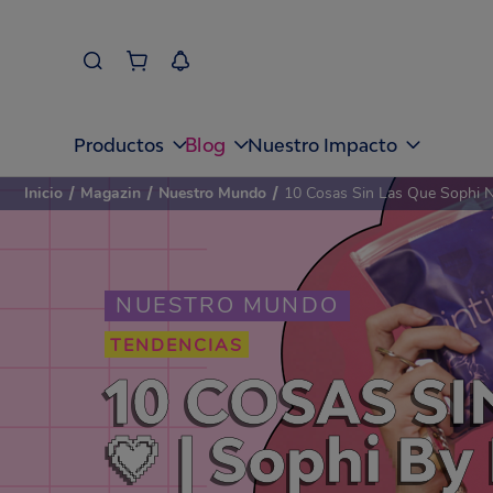
Blog
Productos
Nuestro Impacto
Inicio
/
Magazin
/
Nuestro Mundo
/
10 Cosas Sin Las Que Sophi N
NUESTRO MUNDO
TENDENCIAS
10 COSAS SI
💗 | Sophi B