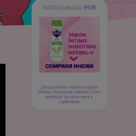
PATROCINADO
POR
¿Ya probaste nuestro
Jabón
Íntimo
Nosotras Herbal? Con
extracto de aloe vera y
caléndula