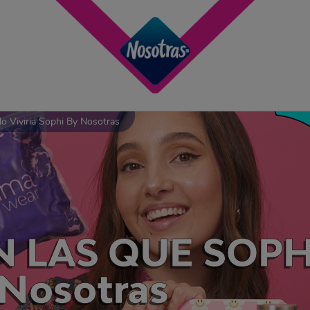
o Viviria Sophi By Nosotras
N LAS QUE SOPH
y Nosotras