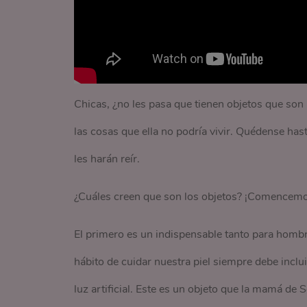
Chicas, ¿no les pasa que tienen objetos que son
las cosas que ella no podría vivir. Quédense has
les harán reír.
¿Cuáles creen que son los objetos? ¡Comencemo
El primero es un indispensable tanto para homb
hábito de cuidar nuestra piel siempre debe inclui
luz artificial. Este es un objeto que la mamá d