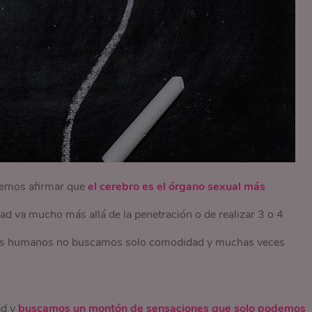
demos afirmar que
el cerebro es el órgano sexual más
d va mucho más allá de la penetración o de realizar 3 o 4
es humanos no buscamos solo comodidad y muchas veces
ad y
buscamos un montón de sensaciones que solo podemos