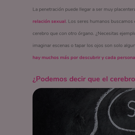
La penetración puede llegar a ser muy placenter
relación sexual
. Los seres humanos buscamos o
cerebro que con otro órgano. ¿Necesitas ejemplos
imaginar escenas o tapar los ojos son solo algun
hay muchos más por descubrir y cada persona 
¿Podemos decir que el cerebro