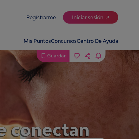
Regístrarme
Iniciar sesión
Mis Puntos
Concursos
Centro De Ayuda
Guardar
se conectan