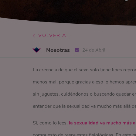
VOLVER A
Nosotras
24 de Abril
La creencia de que el sexo solo tiene fines rep
menos mal, porque gracias a eso lo hemos apren
sin juguetes, cuidándonos o buscando quedar emb
entender que la sexualidad va mucho más allá de 
Sí, como lo lees,
la sexualidad va mucho más al
compuesto de respuestas fisiológicas. En este 