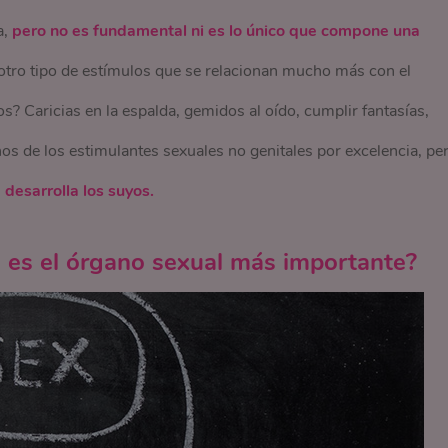
a,
pero no es fundamental ni es lo único que compone una
tro tipo de estímulos que se relacionan mucho más con el
? Caricias en la espalda, gemidos al oído, cumplir fantasías,
os de los estimulantes sexuales no genitales por excelencia, pe
desarrolla los suyos.
 es el órgano sexual más importante?