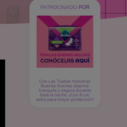
PATROCINADO
POR
Con Las Toallas Nosotras
Buenas Noches duerme
tranquila y segura durante
toda la noche. ¡Con 8 cm
extra para mayor protección!