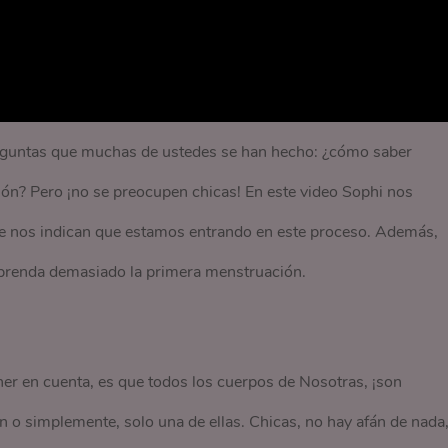
reguntas que muchas de ustedes se han hecho: ¿cómo saber
ión? Pero ¡no se preocupen chicas! En este video Sophi nos
que nos indican que estamos entrando en este proceso. Además,
prenda demasiado la primera menstruación.
er en cuenta, es que todos los cuerpos de Nosotras, ¡son
 o simplemente, solo una de ellas. Chicas, no hay afán de nada,