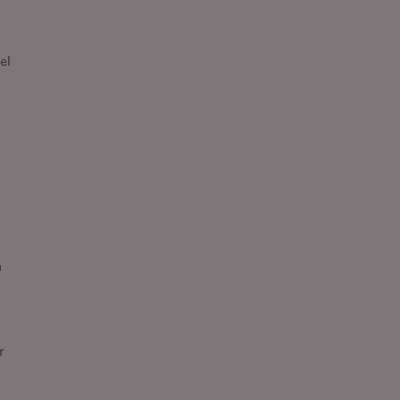
el
n
r