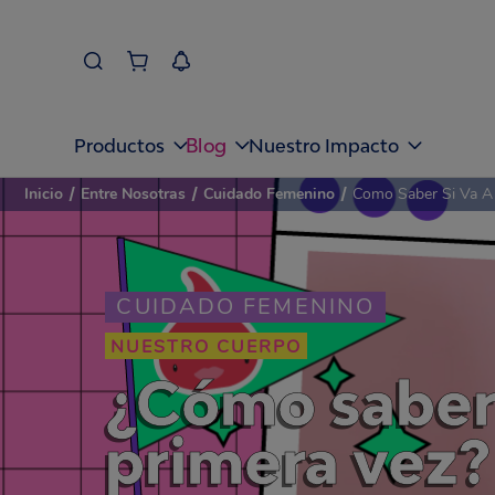
Blog
Productos
Nuestro Impacto
Inicio
/
Entre Nosotras
/
Cuidado Femenino
/
Como Saber Si Va A 
CUIDADO FEMENINO
NUESTRO CUERPO
¿Cómo saber s
primera vez?