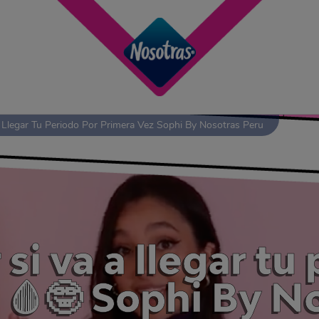
Llegar Tu Periodo Por Primera Vez Sophi By Nosotras Peru
i va a llegar tu
 🩸🤓 Sophi By N