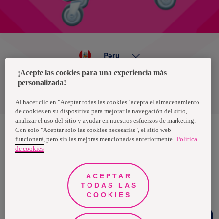
Peru
¡Acepte las cookies para una experiencia más
personalizada!
Política de privacidad de datos
Términos y condiciones
Al hacer clic en "Aceptar todas las cookies" acepta el almacenamiento
de cookies en su dispositivo para mejorar la navegación del sitio,
analizar el uso del sitio y ayudar en nuestros esfuerzos de marketing.
Con solo "Aceptar solo las cookies necesarias", el sitio web
funcionará, pero sin las mejoras mencionadas anteriormente.
Política
Nosotras, una marca de Essity - una compañía global líder en
de cookies
higiene y salud. Cada día, mil millones de personas, en todo el
mundo, utilizan nuestros productos, servicios y soluciones. Nuestro
propósito es romper barreras por el bienestar en beneficio de
consumidores, pacientes, cuidadores, clientes y la sociedad en
ACEPTAR
general. Vendemos en aproximadamente 150 países bajo las
TODAS LAS
principales marcas globales TENA y Tork, así como otras marcas
como Actimove, Cutimed, JOBST, Knix, Leukoplast, Libero, Libresse,
COOKIES
Lotus, Modibodi, Nosotras, Saba, Tempo, TOM Organic y Zewa. En
2024, Essity tuvo ventas de aproximadamente 13 mil millones de
Chat
euros y empleó a 36,000 personas. La sede de la compañía está