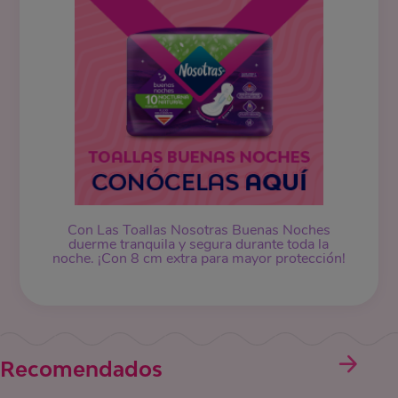
Con Las Toallas Nosotras Buenas Noches
duerme tranquila y segura durante toda la
noche. ¡Con 8 cm extra para mayor protección!
Recomendados