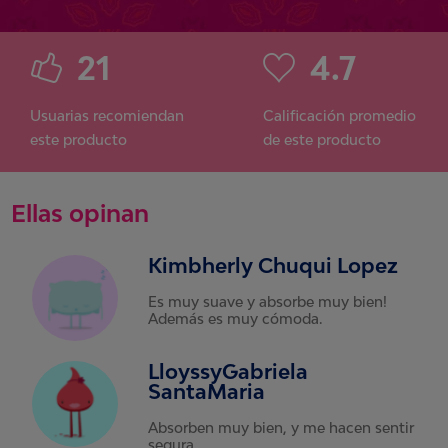
21
4.7
Usuarias recomiendan
Calificación promedio
este producto
de este producto
Ellas opinan
Kimbherly Chuqui Lopez
Es muy suave y absorbe muy bien!
Además es muy cómoda.
LloyssyGabriela
SantaMaria
Absorben muy bien, y me hacen sentir
segura