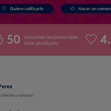
Quiero calificarlo
Hacer un comen
50
4
Usuarias recomiendan
este producto
Perez
 flexible y cómodo