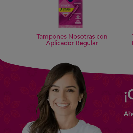
Tampones Nosotras con
Aplicador Regular
¡
Ah