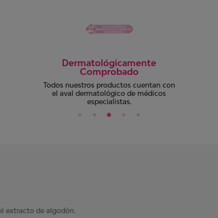
Control Olor
Con Gel Para mayor absorción, atrapa la
humedad y ayuda a controlar olores para
total discreción.
el extracto de algodón.