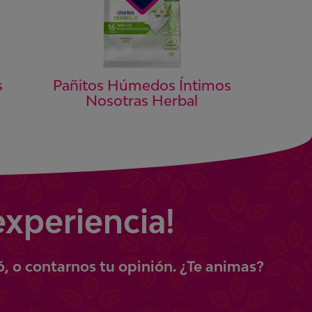
s
Pañitos Húmedos Íntimos
Nosotras Herbal
experiencia!
ó, o contarnos tu opinión.
¿Te animas?