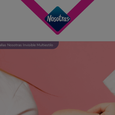
llas Nosotras Invisible Multiestilo