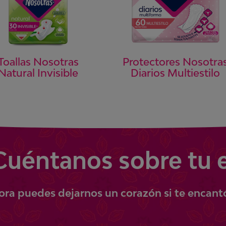
Protectores Nosotra
Toallas Nosotras
Diarios Multiestilo
Natural Invisible
Cuéntanos
sobre tu 
ora
puedes
dejarnos un corazón si te encant