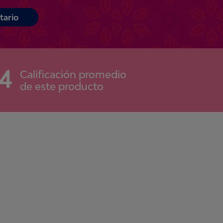
tario
.4
Calificación promedio
de este producto