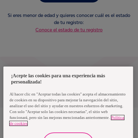
Si eres menor de edad y quieres conocer cuál es el estado
de tu registro:
Conoce
el estado de tu registro
Peru
¡Acepte las cookies para una experiencia más
personalizada!
Política de privacidad de datos
Al hacer clic en "Aceptar todas las cookies" acepta el almacenamiento
Términos y condiciones
de cookies en su dispositivo para mejorar la navegación del sitio,
analizar el uso del sitio y ayudar en nuestros esfuerzos de marketing.
Con solo "Aceptar solo las cookies necesarias", el sitio web
funcionará, pero sin las mejoras mencionadas anteriormente.
Política
de cookies
Nosotras, una marca de Essity - una compañía global líder en
higiene y salud. Cada día, mil millones de personas, en todo el
mundo, utilizan nuestros productos, servicios y soluciones. Nuestro