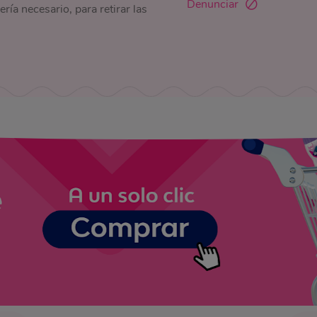
Denunciar
ría necesario, para retirar las