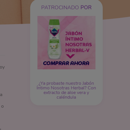
PATROCINADO
POR
toy
¿Ya probaste nuestro
Jabón
Íntimo
Nosotras Herbal? Con
extracto de aloe vera y
 a
caléndula
 o
u