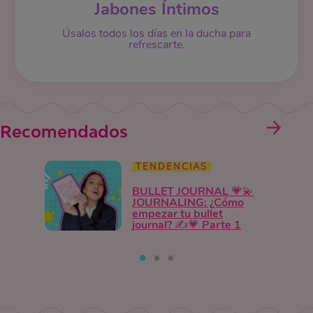
Jabones Íntimos
Úsalos todos los días en la ducha para
refrescarte.
Recomendados
TENDENCIAS
BULLET JOURNAL 💗💫
JOURNALING: ¿Cómo
empezar tu bullet
journal? ✍️💗 Parte 1