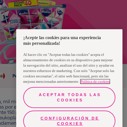
¡Acepte las cookies para una experiencia
más personalizada!
Al hacer clic en "Aceptar todas las cookies" acepta el
almacenamiento de cookies en su dispositivo para mejorar
la navegación del sitio, analizar el uso del sitio y ayudar en
nuestros esfuerzos de marketing. Con solo "Aceptar solo las
Peru
cookies necesarias", el sitio web funcionará, pero sin las
mejoras mencionadas anteriormente.
Política de cookies
ACEPTAR TODAS LAS
COOKIES
a, mil millones de personas, en todo el mundo,
ras por el bienestar en beneficio de consumidores,
e 150 países bajo las principales marcas
ukoplast, Libero, Libresse, Lotus, Modibodi,
CONFIGURACIÓN DE
Chat
Facebook
adamente 13 mil millones de euros y empleó a
COOKIES