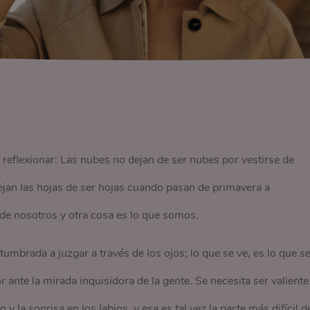
a reflexionar: Las nubes no dejan de ser nubes por vestirse de
jan las hojas de ser hojas cuando pasan de primavera a
de nosotros y otra cosa es lo que somos.
brada a juzgar a través de los ojos; lo que se ve, es lo que s
r ante la mirada inquisidora de la gente. Se necesita ser valiente
o y la sonrisa en los labios, y esa es tal vez la parte más difícil d