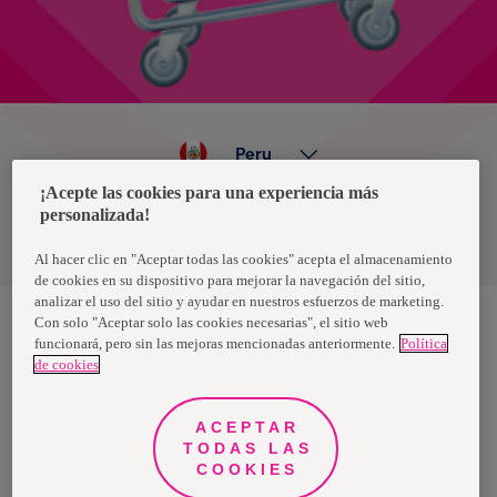
Peru
¡Acepte las cookies para una experiencia más
personalizada!
Política de privacidad de datos
Términos y condiciones
Al hacer clic en "Aceptar todas las cookies" acepta el almacenamiento
de cookies en su dispositivo para mejorar la navegación del sitio,
analizar el uso del sitio y ayudar en nuestros esfuerzos de marketing.
Con solo "Aceptar solo las cookies necesarias", el sitio web
funcionará, pero sin las mejoras mencionadas anteriormente.
Política
Nosotras, una marca de Essity - una compañía global líder en
de cookies
higiene y salud. Cada día, mil millones de personas, en todo el
mundo, utilizan nuestros productos, servicios y soluciones. Nuestro
propósito es romper barreras por el bienestar en beneficio de
consumidores, pacientes, cuidadores, clientes y la sociedad en
ACEPTAR
general. Vendemos en aproximadamente 150 países bajo las
TODAS LAS
principales marcas globales TENA y Tork, así como otras marcas
como Actimove, Cutimed, JOBST, Knix, Leukoplast, Libero, Libresse,
COOKIES
Lotus, Modibodi, Nosotras, Saba, Tempo, TOM Organic y Zewa. En