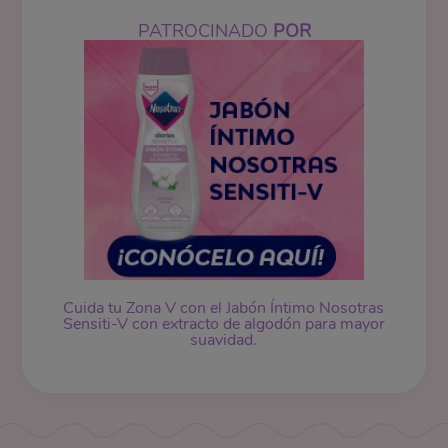
PATROCINADO
POR
Cuida tu Zona V con el
Jabón Íntimo
Nosotras
Sensiti-V con extracto de algodón para mayor
suavidad.