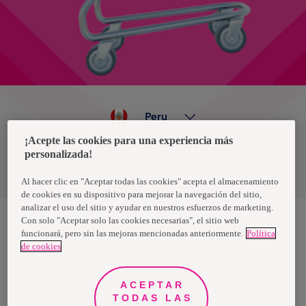
Peru
¡Acepte las cookies para una experiencia más
personalizada!
Política de privacidad de datos
Términos y condiciones
Al hacer clic en "Aceptar todas las cookies" acepta el almacenamiento
de cookies en su dispositivo para mejorar la navegación del sitio,
analizar el uso del sitio y ayudar en nuestros esfuerzos de marketing.
Con solo "Aceptar solo las cookies necesarias", el sitio web
funcionará, pero sin las mejoras mencionadas anteriormente.
Política
Nosotras, una marca de Essity - una compañía global líder en
de cookies
higiene y salud. Cada día, mil millones de personas, en todo el
mundo, utilizan nuestros productos, servicios y soluciones. Nuestro
propósito es romper barreras por el bienestar en beneficio de
consumidores, pacientes, cuidadores, clientes y la sociedad en
ACEPTAR
general. Vendemos en aproximadamente 150 países bajo las
TODAS LAS
principales marcas globales TENA y Tork, así como otras marcas