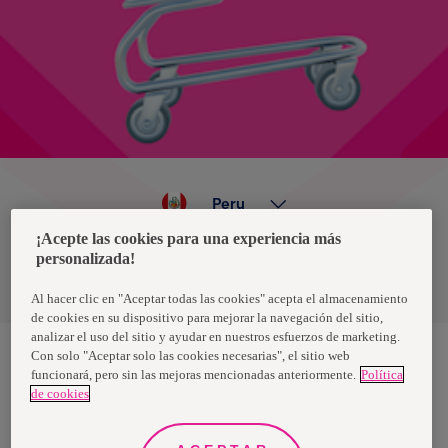
Peru
¡Acepte las cookies para una experiencia más
personalizada!
Política de privacidad de datos
Términos y condiciones
Al hacer clic en "Aceptar todas las cookies" acepta el almacenamiento
de cookies en su dispositivo para mejorar la navegación del sitio,
analizar el uso del sitio y ayudar en nuestros esfuerzos de marketing.
Con solo "Aceptar solo las cookies necesarias", el sitio web
funcionará, pero sin las mejoras mencionadas anteriormente.
Política
Nosotras, una marca de Essity - una compañía global líder en
de cookies
higiene y salud. Cada día, mil millones de personas, en todo el
mundo, utilizan nuestros productos, servicios y soluciones. Nuestro
propósito es romper barreras por el bienestar en beneficio de
consumidores, pacientes, cuidadores, clientes y la sociedad en