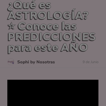
¿Qué es
ASTROLOGÍA?
⭐ Conoce las
PREDICCIONES
para este AÑO
Sophi by Nosotras
9 de Junio