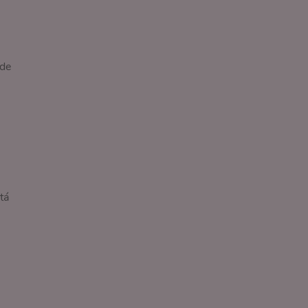
 de
tá