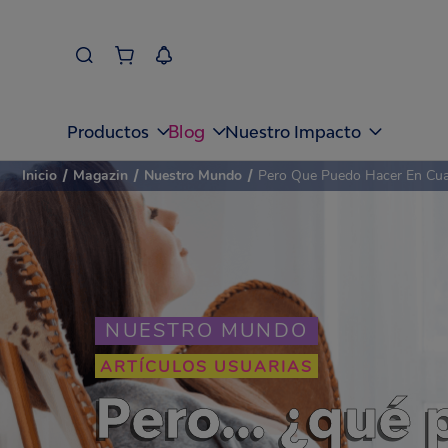
Blog
Productos
Nuestro Impacto
Inicio
/
Magazin
/
Nuestro Mundo
/
Pero Que Puedo Hacer En Cua
NUESTRO MUNDO
ARTÍCULOS USUARIAS
Pero… ¿qué 