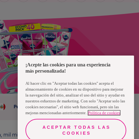
¡Acepte las cookies para una experiencia
más personalizada!
Al hacer clic en "Aceptar todas las cookies" acepta el
almacenamiento de cookies en su dispositivo para mejorar
la navegación del sitio, analizar el uso del sitio y ayudar en
nuestros esfuerzos de marketing. Con solo "Aceptar solo las
Peru
cookies necesarias", el sitio web funcionará, pero sin las
mejoras mencionadas anteriormente.
Política de cookies
ACEPTAR TODAS LAS
COOKIES
a, mil millones de personas, en todo el mundo,