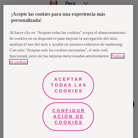
Peru
¡Acepte las cookies para una experiencia más
personalizada!
Política de privacidad de datos
Términos y condiciones
Al hacer clic en "Aceptar todas las cookies" acepta el almacenamiento
de cookies en su dispositivo para mejorar la navegación del sitio,
analizar el uso del sitio y ayudar en nuestros esfuerzos de marketing.
Con solo "Aceptar solo las cookies necesarias", el sitio web
funcionará, pero sin las mejoras mencionadas anteriormente.
Política
Nosotras, una marca de Essity - una compañía global líder en
de cookies
higiene y salud. Cada día, mil millones de personas, en todo el
mundo, utilizan nuestros productos, servicios y soluciones. Nuestro
propósito es romper barreras por el bienestar en beneficio de
consumidores, pacientes, cuidadores, clientes y la sociedad en
ACEPTAR
general. Vendemos en aproximadamente 150 países bajo las
TODAS LAS
principales marcas globales TENA y Tork, así como otras marcas
como Actimove, Cutimed, JOBST, Knix, Leukoplast, Libero, Libresse,
COOKIES
Lotus, Modibodi, Nosotras, Saba, Tempo, TOM Organic y Zewa. En
2024, Essity tuvo ventas de aproximadamente 13 mil millones de
Chat
euros y empleó a 36,000 personas. La sede de la compañía está
Facebook
ubicada en Estocolmo, Suecia, y Essity cotiza en Nasdaq Estocolmo.
CONFIGUR
Más información en
www.essity.com
.
ACIÓN DE
COOKIES