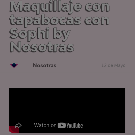
Maquillaje con
tapabocas con
Sophi by
Nosotras
Nosotras
12 de Mayo