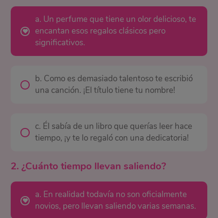
a. Un perfume que tiene un olor delicioso, te
encantan esos regalos clásicos pero
significativos.
b. Como es demasiado talentoso te escribió
una canción. ¡El título tiene tu nombre!
c. Él sabía de un libro que querías leer hace
tiempo, ¡y te lo regaló con una dedicatoria!
2. ¿Cuánto tiempo llevan saliendo?
a. En realidad todavía no son oficialmente
novios, pero llevan saliendo varias semanas.