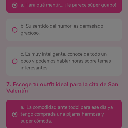
a. Para qué mentir… ¡Te parece súper guapo!
b. Su sentido del humor, es demasiado
gracioso.
c. Es muy inteligente, conoce de todo un
poco y podemos hablar horas sobre temas
interesantes.
7. Escoge tu outfit ideal para la cita de San
Valentín
a. ¡La comodidad ante todo! para ese día ya
tengo comprada una pijama hermosa y
super cómoda.