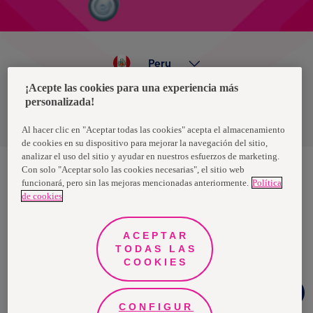
Peru
¡Acepte las cookies para una experiencia más
personalizada!
Política de privacidad de datos
Términos y condiciones
Al hacer clic en "Aceptar todas las cookies" acepta el almacenamiento
de cookies en su dispositivo para mejorar la navegación del sitio,
analizar el uso del sitio y ayudar en nuestros esfuerzos de marketing.
Con solo "Aceptar solo las cookies necesarias", el sitio web
funcionará, pero sin las mejoras mencionadas anteriormente.
Política
Nosotras, una marca de Essity - una compañía global líder en
de cookies
higiene y salud. Cada día, mil millones de personas, en todo el
mundo, utilizan nuestros productos, servicios y soluciones. Nuestro
propósito es romper barreras por el bienestar en beneficio de
consumidores, pacientes, cuidadores, clientes y la sociedad en
ACEPTAR
general. Vendemos en aproximadamente 150 países bajo las
TODAS LAS
principales marcas globales TENA y Tork, así como otras marcas
como Actimove, Cutimed, JOBST, Knix, Leukoplast, Libero, Libresse,
COOKIES
Lotus, Modibodi, Nosotras, Saba, Tempo, TOM Organic y Zewa. En
2024, Essity tuvo ventas de aproximadamente 13 mil millones de
Chat
euros y empleó a 36,000 personas. La sede de la compañía está
Facebook
ubicada en Estocolmo, Suecia, y Essity cotiza en Nasdaq Estocolmo.
CONFIGUR
Más información en
www.essity.com
.