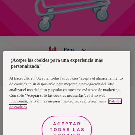
Peru
¡Acepte las cookies para una experiencia más
personalizada!
Política de privacidad de datos
Términos y condiciones
Al hacer clic en "Aceptar todas las cookies" acepta el almacenamiento
de cookies en su dispositivo para mejorar la navegación del sitio,
analizar el uso del sitio y ayudar en nuestros esfuerzos de marketing.
Con solo "Aceptar solo las cookies necesarias", el sitio web
funcionará, pero sin las mejoras mencionadas anteriormente.
Política
Nosotras, una marca de Essity - una compañía global líder en
de cookies
higiene y salud. Cada día, mil millones de personas, en todo el
mundo, utilizan nuestros productos, servicios y soluciones. Nuestro
propósito es romper barreras por el bienestar en beneficio de
consumidores, pacientes, cuidadores, clientes y la sociedad en
ACEPTAR
general. Vendemos en aproximadamente 150 países bajo las
TODAS LAS
principales marcas globales TENA y Tork, así como otras marcas
como Actimove, Cutimed, JOBST, Knix, Leukoplast, Libero, Libresse,