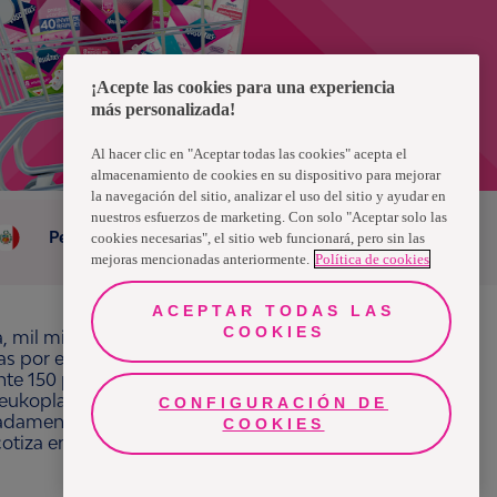
¡Acepte las cookies para una experiencia
más personalizada!
Al hacer clic en "Aceptar todas las cookies" acepta el
almacenamiento de cookies en su dispositivo para mejorar
la navegación del sitio, analizar el uso del sitio y ayudar en
nuestros esfuerzos de marketing. Con solo "Aceptar solo las
Peru
cookies necesarias", el sitio web funcionará, pero sin las
mejoras mencionadas anteriormente.
Política de cookies
ACEPTAR TODAS LAS
COOKIES
a, mil millones de personas, en todo el mundo,
ras por el bienestar en beneficio de consumidores,
e 150 países bajo las principales marcas
ukoplast, Libero, Libresse, Lotus, Modibodi,
CONFIGURACIÓN DE
Chat
Facebook
adamente 13 mil millones de euros y empleó a
COOKIES
 cotiza en Nasdaq Estocolmo. Más información en