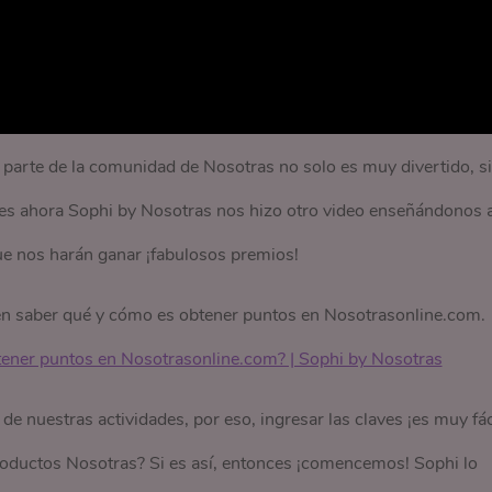
parte de la comunidad de Nosotras no solo es muy divertido, s
ues ahora Sophi by Nosotras nos hizo otro video enseñándonos 
ue nos harán ganar ¡fabulosos premios!
en saber qué y cómo es obtener puntos en Nosotrasonline.com.
ener puntos en Nosotrasonline.com? | Sophi by Nosotras
e nuestras actividades, por eso, ingresar las claves ¡es muy fác
oductos Nosotras? Si es así, entonces ¡comencemos! Sophi lo