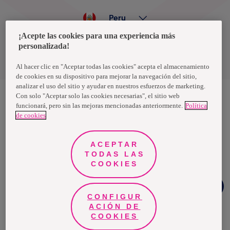
Peru
¡Acepte las cookies para una experiencia más
personalizada!
Política de privacidad de datos
Términos y condiciones
Al hacer clic en "Aceptar todas las cookies" acepta el almacenamiento
de cookies en su dispositivo para mejorar la navegación del sitio,
analizar el uso del sitio y ayudar en nuestros esfuerzos de marketing.
Con solo "Aceptar solo las cookies necesarias", el sitio web
funcionará, pero sin las mejoras mencionadas anteriormente.
Política
Nosotras, una marca de Essity - una compañía global líder en
de cookies
higiene y salud. Cada día, mil millones de personas, en todo el
mundo, utilizan nuestros productos, servicios y soluciones. Nuestro
propósito es romper barreras por el bienestar en beneficio de
consumidores, pacientes, cuidadores, clientes y la sociedad en
ACEPTAR
general. Vendemos en aproximadamente 150 países bajo las
TODAS LAS
principales marcas globales TENA y Tork, así como otras marcas
como Actimove, Cutimed, JOBST, Knix, Leukoplast, Libero, Libresse,
COOKIES
Lotus, Modibodi, Nosotras, Saba, Tempo, TOM Organic y Zewa. En
2024, Essity tuvo ventas de aproximadamente 13 mil millones de
Chat
euros y empleó a 36,000 personas. La sede de la compañía está
Facebook
ubicada en Estocolmo, Suecia, y Essity cotiza en Nasdaq Estocolmo.
CONFIGUR
Más información en
www.essity.com
.
ACIÓN DE
COOKIES