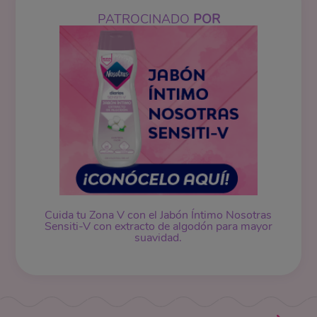
PATROCINADO
POR
Cuida tu Zona V con el
Jabón Íntimo
Nosotras
Sensiti-V con extracto de algodón para mayor
suavidad.