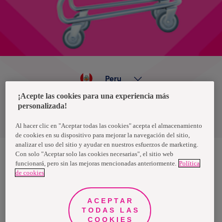
Peru
¡Acepte las cookies para una experiencia más
personalizada!
Política de privacidad de datos
Términos y condiciones
Al hacer clic en "Aceptar todas las cookies" acepta el almacenamiento
de cookies en su dispositivo para mejorar la navegación del sitio,
analizar el uso del sitio y ayudar en nuestros esfuerzos de marketing.
Con solo "Aceptar solo las cookies necesarias", el sitio web
funcionará, pero sin las mejoras mencionadas anteriormente.
Política
Nosotras, una marca de Essity - una compañía global líder en
de cookies
higiene y salud. Cada día, mil millones de personas, en todo el
mundo, utilizan nuestros productos, servicios y soluciones. Nuestro
propósito es romper barreras por el bienestar en beneficio de
consumidores, pacientes, cuidadores, clientes y la sociedad en
ACEPTAR
general. Vendemos en aproximadamente 150 países bajo las
TODAS LAS
principales marcas globales TENA y Tork, así como otras marcas
como Actimove, Cutimed, JOBST, Knix, Leukoplast, Libero, Libresse,
COOKIES