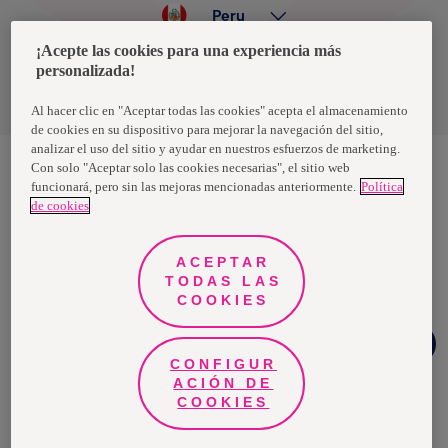
Peru
¡Acepte las cookies para una experiencia más
personalizada!
Política de privacidad de datos
Términos y condiciones
Al hacer clic en "Aceptar todas las cookies" acepta el almacenamiento
de cookies en su dispositivo para mejorar la navegación del sitio,
analizar el uso del sitio y ayudar en nuestros esfuerzos de marketing.
Con solo "Aceptar solo las cookies necesarias", el sitio web
funcionará, pero sin las mejoras mencionadas anteriormente.
Política
Nosotras, una marca de Essity - una compañía global líder en
de cookies
higiene y salud. Cada día, mil millones de personas, en todo el
mundo, utilizan nuestros productos, servicios y soluciones. Nuestro
propósito es romper barreras por el bienestar en beneficio de
consumidores, pacientes, cuidadores, clientes y la sociedad en
ACEPTAR
general. Vendemos en aproximadamente 150 países bajo las
TODAS LAS
principales marcas globales TENA y Tork, así como otras marcas
como Actimove, Cutimed, JOBST, Knix, Leukoplast, Libero, Libresse,
COOKIES
Lotus, Modibodi, Nosotras, Saba, Tempo, TOM Organic y Zewa. En
2024, Essity tuvo ventas de aproximadamente 13 mil millones de
Chat
euros y empleó a 36,000 personas. La sede de la compañía está
Facebook
ubicada en Estocolmo, Suecia, y Essity cotiza en Nasdaq Estocolmo.
CONFIGUR
Más información en
www.essity.com
.
ACIÓN DE
COOKIES