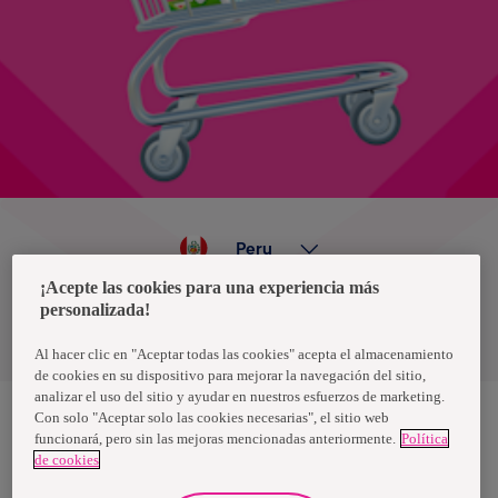
Peru
¡Acepte las cookies para una experiencia más
personalizada!
Política de privacidad de datos
Términos y condiciones
Al hacer clic en "Aceptar todas las cookies" acepta el almacenamiento
de cookies en su dispositivo para mejorar la navegación del sitio,
analizar el uso del sitio y ayudar en nuestros esfuerzos de marketing.
Con solo "Aceptar solo las cookies necesarias", el sitio web
funcionará, pero sin las mejoras mencionadas anteriormente.
Política
Nosotras, una marca de Essity - una compañía global líder en
de cookies
higiene y salud. Cada día, mil millones de personas, en todo el
mundo, utilizan nuestros productos, servicios y soluciones. Nuestro