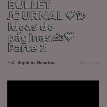
BULLET
JOURNAL 💗💫
Ideas de
páginas✍️💗
Parte 2
Sophi by Nosotras
12 de Mayo