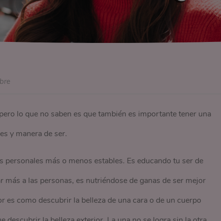
bre
 pero lo que no saben es que también es importante tener una
des y manera de ser.
s personales más o menos estables. Es educando tu ser de
r más a las personas, es nutriéndose de ganas de ser mejor
or es como descubrir la belleza de una cara o de un cuerpo
 descubrir la belleza exterior. La una no se logra sin la otra.