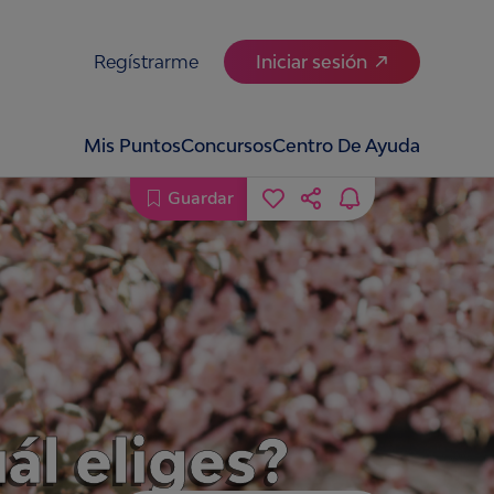
Regístrarme
Iniciar sesión
Mis Puntos
Concursos
Centro De Ayuda
Guardar
uál eliges?