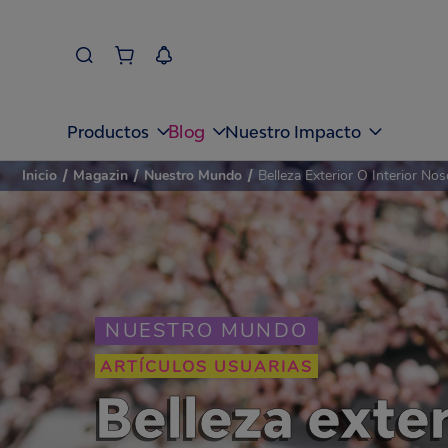
Blog
Productos
Nuestro Impacto
Inicio
/
Magazin
/
Nuestro Mundo
/
Belleza Exterior O Interior No
NUESTRO MUNDO
ARTÍCULOS USUARIAS
Belleza exter