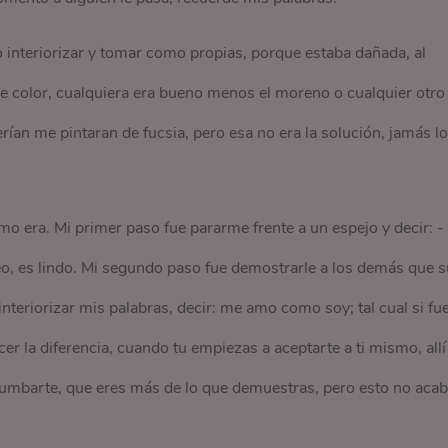
interiorizar y tomar como propias, porque estaba dañada, al
de color, cualquiera era bueno menos el moreno o cualquier otro
rían me pintaran de fucsia, pero esa no era la solución, jamás lo
mo era. Mi primer paso fue pararme frente a un espejo y decir: -
eo, es lindo. Mi segundo paso fue demostrarle a los demás que 
interiorizar mis palabras, decir: me amo como soy; tal cual si fu
r la diferencia, cuando tu empiezas a aceptarte a ti mismo, allí
umbarte, que eres más de lo que demuestras, pero esto no aca