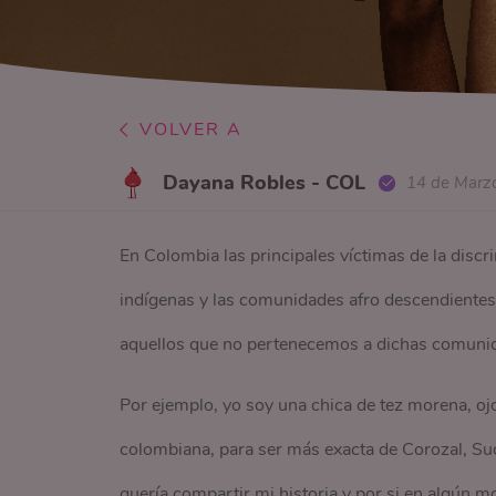
VOLVER A
Dayana Robles - COL
14 de Marz
En Colombia las principales víctimas de la discr
indígenas y las comunidades afro descendientes.
aquellos que no pertenecemos a dichas comuni
Por ejemplo, yo soy una chica de tez morena, ojo
colombiana, para ser más exacta de Corozal, Suc
quería compartir mi historia y por si en algún m