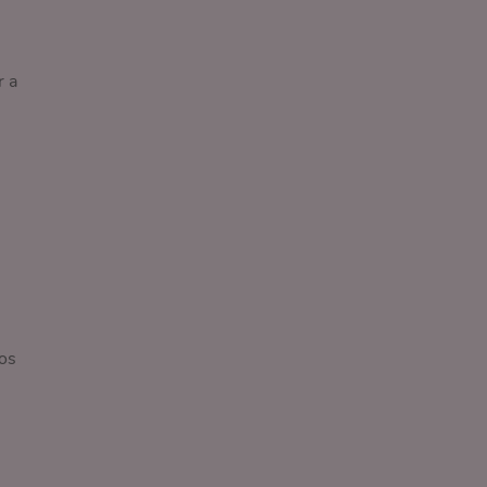
r a
nos